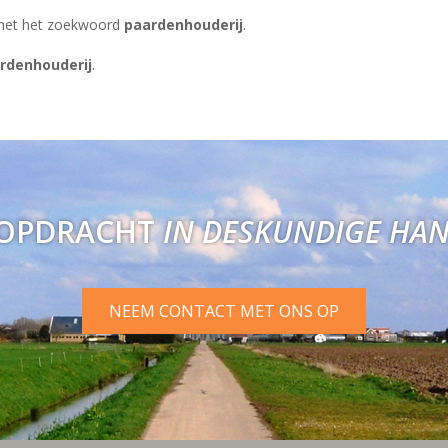
jn met het zoekwoord
paardenhouderij
.
rdenhouderij
.
OPDRACHT
IN DESKUNDIGE HA
NEEM CONTACT MET ONS OP