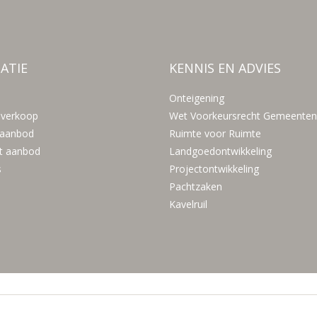
ATIE
KENNIS EN ADVIES
Onteigening
 verkoop
Wet Voorkeursrecht Gemeenten
 aanbod
Ruimte voor Ruimte
t aanbod
Landgoedontwikkeling
s
Projectontwikkeling
Pachtzaken
Kavelruil