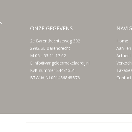
s
ONZE GEGEVENS
NAVIG
2e Barendrechtseweg 302
Home
2992 SL Barendrecht
Aan- en
M 06 - 53 11 17 62
Actueel
E
info@vangeldermakelaardij.nl
Verkoch
KvK-nummer 24481351
Taxatie
BTW-id NL001486848B76
Contact