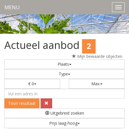
MENU
Navig
Actueel aanbod
2
Mijn bewaarde objecten
Plaats
Type
€ 0
Max.
Toon resultaat
Uitgebreid zoeken
Prijs laag-hoog