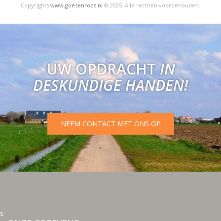
Copyrights
www.goesenroos.nl
© 2025. Alle rechten voorbehouden.
UW OPDRACHT
IN
DESKUNDIGE HANDEN!
NEEM CONTACT MET ONS OP
s