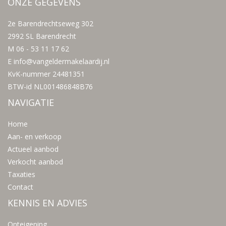
ONZE GEGEVENS
2e Barendrechtseweg 302
2992 SL Barendrecht
M 06 - 53 11 17 62
E
info@vangeldermakelaardij.nl
KvK-nummer 24481351
BTW-id NL001486848B76
NAVIGATIE
Home
Aan- en verkoop
Actueel aanbod
Verkocht aanbod
Taxaties
Contact
KENNIS EN ADVIES
Onteigening